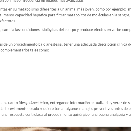
en con mayor frecuencia en edades más avanzadas.
tintas en su metabolismo diferentes a un animal más joven, como por ejemplo:
m
ora, menor capacidad hepática para filtrar matabolitos de moléculas en la sangr
 factores.
, cambia las condiciones fisiológicas del cuerpo y produce efectos en varios com
es de un procedimiento bajo anestesia, tener una adecuada descripción clínica de
s complementarios tales como:
nte en cuanto Riesgo Anestésico, entregando información actualizada y veraz de s
ad previamente, o sólo requiere tomar algunos manejos preventivos antes de e
r una respuesta controlada al procedimiento quirúrgico, una buena analgesia y u