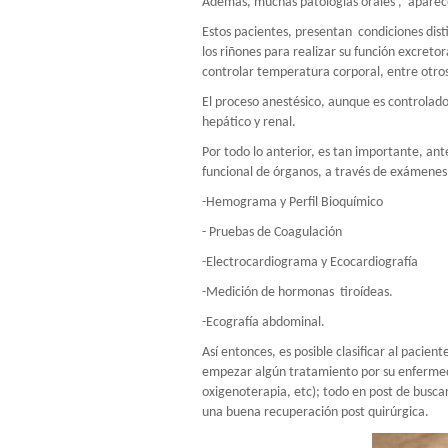
Además, muchas patologías orales ,
aparec
Estos pacientes, presentan
condiciones dis
los riñones para realizar su función excret
controlar temperatura corporal, entre otros
El proceso anestésico, aunque es controlado
hepático y renal.
Por todo lo anterior, es tan importante, ant
funcional de órganos, a través de exámene
-Hemograma y Perfil Bioquímico
- Pruebas de Coagulación
-Electrocardiograma y Ecocardiografía
-Medición de hormonas
tiroídeas.
-Ecografía abdominal.
Así entonces, es posible clasificar al pacie
empezar algún tratamiento por su enfermed
oxigenoterapia, etc); todo en post de busca
una buena recuperación post quirúrgica.