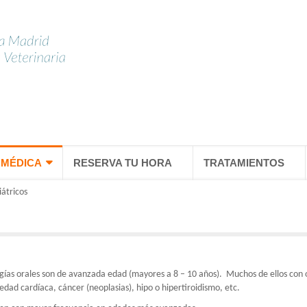
 MÉDICA
RESERVA TU HORA
TRATAMIENTOS
iátricos
gías orales son de avanzada edad (mayores a 8 – 10 años).
Muchos de ellos con
ad cardíaca, cáncer (neoplasias), hipo o hipertiroidismo, etc.